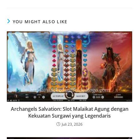
YOU MIGHT ALSO LIKE
Archangels Salvation: Slot Malaikat Agung dengan
Kekuatan Surgawi yang Legendaris
Juli 23, 2026