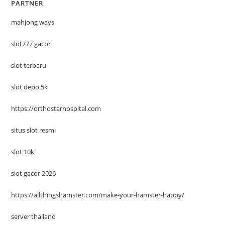
PARTNER
mahjong ways
slot777 gacor
slot terbaru
slot depo 5k
https://orthostarhospital.com
situs slot resmi
slot 10k
slot gacor 2026
https://allthingshamster.com/make-your-hamster-happy/
server thailand